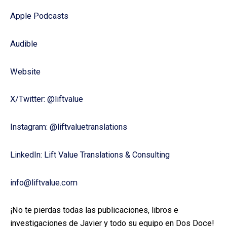
Apple Podcasts
Audible
Website⁠⁠⁠
X/Twitter: ⁠⁠⁠⁠⁠⁠⁠⁠⁠⁠⁠⁠@liftvalue
Instagram: ⁠⁠⁠⁠⁠⁠⁠⁠⁠⁠⁠⁠@liftvaluetranslations
LinkedIn: ⁠⁠⁠⁠⁠⁠⁠⁠⁠⁠⁠⁠Lift Value Translations & Consulting
info@liftvalue.com
¡No te pierdas todas las publicaciones, libros e
investigaciones de Javier y todo su equipo en Dos Doce!